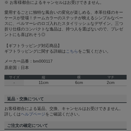
※ お客様都合によるキャンセルはお受けできません。
愛用するごとに独特な風合いの変化が楽しめる、本革仕様のキー
ケースが登場！チームカラーのステッチが映えるシンプルなベー
スに、ベルマーレのロゴ入れたスタイリッシュなデザイン。三つ
折り仕様のコンパクトな逸品は、持つ人を選ばないので、プレゼ
ントにも喜ばれそう◎
【ギフトラッピング対応商品】
ギフトラッピングに関する詳細は
こちら
をご覧ください。
メーカー品番：bm000117
原産国：日本
サイズ
縦
横
マチ
-
11cm
6cm
2cm
返品・交換について
お客様都合による返品、交換、キャンセルはお受けできません。
詳しくは
ヘルプページ
をご確認ください。
ご注文の確定について