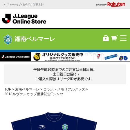
ユニフォームなどの公式グッズが買える！
powered by
湘南ベルマーレ
平日午前10時までのご注文は当日出荷。
（土日祝日は除く）
ご購入の際はＪリーグIDが必要です。
TOP
湘南ベルマーレ
コラボ・メモリアルグッズ
2018ルヴァンカップ優勝記念Tシャツ