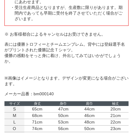
にあわせます。
受注生産商品となりますが、生産数に限りがあります。期
間内であっても早期に受付を終了させていただく場合がご
ざいます。
※ お客様都合によるキャンセルはお受けできません。
表には優勝トロフィーとチームエンブレム。背中には登録選手名
がプリントされた優勝記念Ｔシャツ。
優勝の感動をそっと身に着け、外出してみてはいかがでしょう
か。
※画像はイメージとなります。デザインが変更になる場合がござい
ます。
メーカー品番：bm000140
サイズ
身丈
身巾
肩巾
袖丈
S
65cm
47cm
44cm
20cm
M
68cm
50cm
46cm
21cm
L
71cm
53cm
48cm
22cm
O
74cm
56cm
50cm
23cm