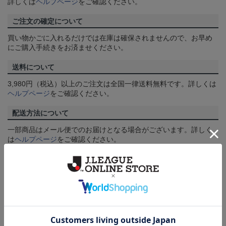
詳しくは
ヘルプページ
をご確認ください。
ご注文の確定について
買い物かごに入れるだけでは在庫は確保されませんので、お早め
にご購入手続きをお済ませください。
送料について
3,980円（税込）以上のご注文は全国一律送料無料です。詳しくは
ヘルプページ
をご確認ください。
配送方法について
一部商品はメール便でのお届けとなる場合がございます。詳しく
は
ヘルプページ
をご確認ください。
商品について
【カラーについて】
商品画像は、お使いのパソコンのモニターおよびスマートフォン
のメーカー・機種・画面設定等により、実際の商品の色と異なっ
て見える場合がございます。あらかじめご了承ください。
【仕様について】