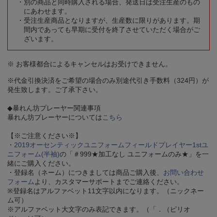
別の商品と同時購入される場合、発送日は受注生産のもの
にあわせます。
受注生産商品となりますが、生産数に限りがあります。期
間内であっても早期に受付を終了させていただく場合がご
ざいます。
※ お客様都合によるキャンセルはお受けできません。
※代金引換決済をご希望の場合のみ別途代引き手数料（324円）が
発生致します。ご了承下さい。
◆暴れん坊プレーヤー関連事項
暴れん坊プレーヤーについては
こちら
【※ご注意ください※】
・
2019オーセンティックユニフォームフィールドプレイヤー1stユ
ニフォーム(半袖)
の「＃999★加工なし ユニフォームのみ★」を一
緒にご購入ください。
・登録名（ネーム）につきましては商品ご購入後、
お問い合わせ
フォーム
より、カスタマーサポートまでご連絡ください。
※登録名はアルファベット11文字以内になります。（ニックネー
ム可）
※アルファベット大文字のみ表記できます。（「．（ピリオ