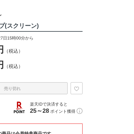
レ
プ(スクリーン)
27日15時00分から
円
（税込）
円
（税込）
売り切れ
楽天IDで決済すると
25～28
ポイント獲得
の商品は会員特典商品です