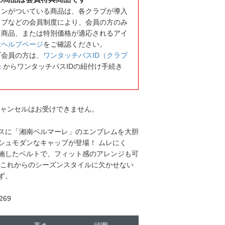
コンがついている商品は、各クラブが導入
ラブなどの会員制度により、会員の方のみ
る商品、または特別価格が適応されるアイ
は
ヘルプページ
をご確認ください。
ブ会員の方は、
ワンタッチパスID（クラブ
録
からワンタッチパスIDの紐付け手続き
キャンセルはお受けできません。
スに「湘南ベルマーレ」のエンブレムを大胆
シュモダンなキャップが登場！ ムレにく
施したベルトで、フィット感のアレンジも可
るこれからのシーズンスタイルに欠かせない
ず。
69