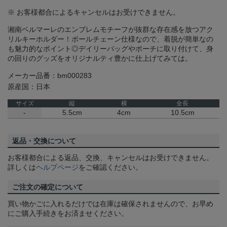
※ お客様都合によるキャンセルはお受けできません。
湘南ベルマーレのエンブレムモチーフが抜群な存在感を放つアク
リルキーホルダー！ボールチェーン仕様なので、着脱が簡単なの
も魅力的なポイント◎デイリーバッグやポーチに取り付けて、身
の回りのグッズをオリジナルティ豊かに仕上げてみては。
メーカー品番：bm000283
原産国：日本
サイズ
縦
横
全長
-
5.5cm
4cm
10.5cm
返品・交換について
お客様都合による返品、交換、キャンセルはお受けできません。
詳しくは
ヘルプページ
をご確認ください。
ご注文の確定について
買い物かごに入れるだけでは在庫は確保されませんので、お早め
にご購入手続きをお済ませください。