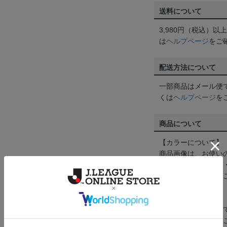
送料について
3,980円（税込）
は
ヘルプページ
をご
配送方法について
一部商品はメール便
くは
ヘルプページ
を
商品について
【カラーについて】
商品画像は、お使い
ンのメーカー・機種
なって見える場合が
【仕様について】
取り扱い商品によっ
予告なく変更になる