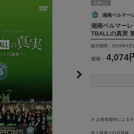
在庫なし
湘南ベルマー
湘南ベルマーレイ
TBALLの真実 第
販売期間：2019年4月
4,074
価格：
※ お客様都合による
史上最速でのJ1昇格