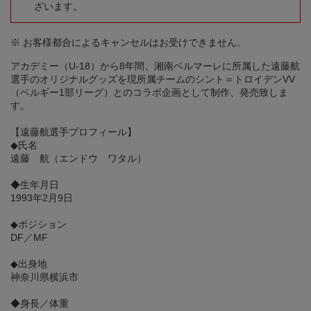
ざいます。
※ お客様都合によるキャンセルはお受けできません。
アカデミー（U-18）から8年間、湘南ベルマーレに所属した遠藤航
選手のオリジナルグッズを現所属チームのシント＝トロイデンVV
（ベルギー1部リーグ）とのコラボ企画として制作、発売致しま
す。
【遠藤航選手プロフィール】
◆氏名
遠藤 航（エンドウ ワタル）
◆生年月日
1993年2月9日
◆ポジション
DF／MF
◆出身地
神奈川県横浜市
◆身長／体重