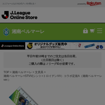
ユニフォームなどの公式グッズが買える！
powered by
湘南ベルマーレ
平日午前10時までのご注文は当日出荷。
（土日祝日は除く）
ご購入の際はＪリーグIDが必要です。
TOP
湘南ベルマーレ
文房具
湘南ベルマーレ×STVV(シント=トロイデンVV）コラボ定規A（湘南ベルマーレ
ver.）