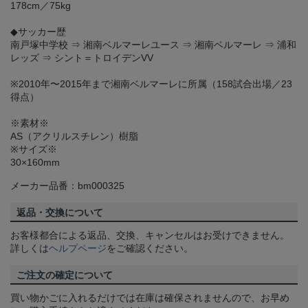
178cm／75kg
◆サッカー歴
南戸塚中学校 ⇒ 湘南ベルマーレユース ⇒ 湘南ベルマーレ ⇒ 浦和
レッズ ⇒ シント＝トロイデンVV
※2010年〜2015年まで湘南ベルマーレに所属（158試合出場／23
得点）
※素材※
AS（アクリルスチレン）樹脂
※サイズ※
30×160mm
メーカー品番：bm000325
返品・交換について
お客様都合による返品、交換、キャンセルはお受けできません。
詳しくは
ヘルプページ
をご確認ください。
ご注文の確定について
買い物かごに入れるだけでは在庫は確保されませんので、お早め