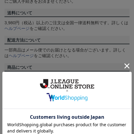
にご購入手続きをお済ませください。
送料について
3,980円（税込）以上のご注文は全国一律送料無料です。詳しくは
ヘルプページ
をご確認ください。
配送方法について
一部商品はメール便でのお届けとなる場合がございます。詳しく
は
ヘルプページ
をご確認ください。
商品について
【カラーについて】
商品画像は、お使いのパソコンのモニターおよびスマートフォン
のメーカー・機種・画面設定等により、実際の商品の色と異なっ
て見える場合がございます。あらかじめご了承ください。
【仕様について】
取り扱い商品によっては、パッケージやデザインなどの仕様が予
告なく変更になることがございます。
その他