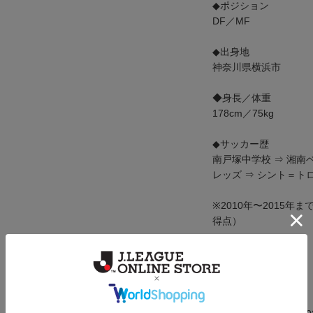
◆ポジション
DF／MF
◆出身地
神奈川県横浜市
◆身長／体重
178cm／75kg
◆サッカー歴
南戸塚中学校 ⇒ 湘南
レッズ ⇒ シント＝ト
※2010年〜2015年
得点）
色：ブラック
※素材※
綿100％