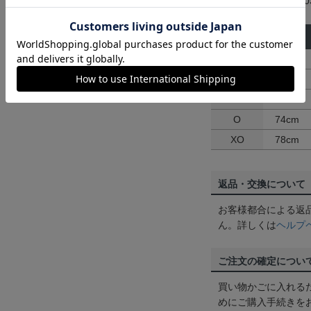
メーカー品番：bm0003
サイズ
身丈
S
65cm
M
68cm
L
71cm
O
74cm
XO
78cm
返品・交換について
お客様都合による返
ん。詳しくは
ヘルプ
ご注文の確定につい
買い物かごに入れる
めにご購入手続きを