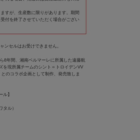
りますが、生産数に限りがあります。期間
に受付を終了させていただく場合がござい
キャンセルはお受けできません。
から8年間、湘南ベルマーレに所属した遠藤航
ズを現所属チームのシント＝トロイデンVV
）とのコラボ企画として制作、発売致しま
ール】
ワタル）