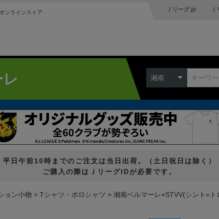
Ｊリーグ.jp
Ｊ
オンラインストア
ーレ
湘南
平日午前10時までのご注文は当日出荷。（土日祝日は除く）
ご購入の際はＪリーグIDが必要です。
ション小物
Tシャツ・ポロシャツ
湘南ベルマーレ×STVV(シント=