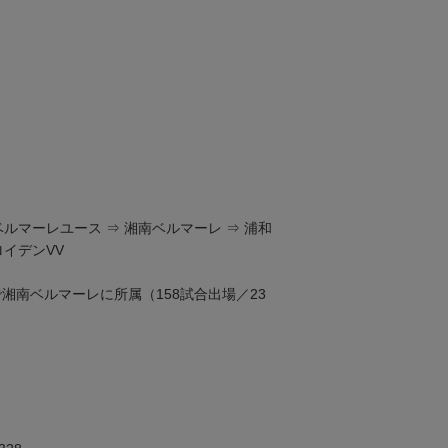
ベルマーレユース ⇒ 湘南ベルマーレ ⇒ 浦和
ロイデンVV
まで湘南ベルマーレに所属（158試合出場／23