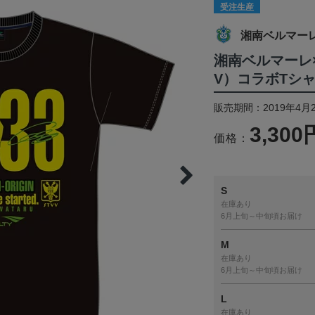
受注生産
湘南ベルマー
湘南ベルマーレ×
V）コラボTシ
販売期間：2019年4月2
3,300
価格：
S
在庫あり
6月上旬～中旬頃お届け
M
在庫あり
6月上旬～中旬頃お届け
L
在庫あり