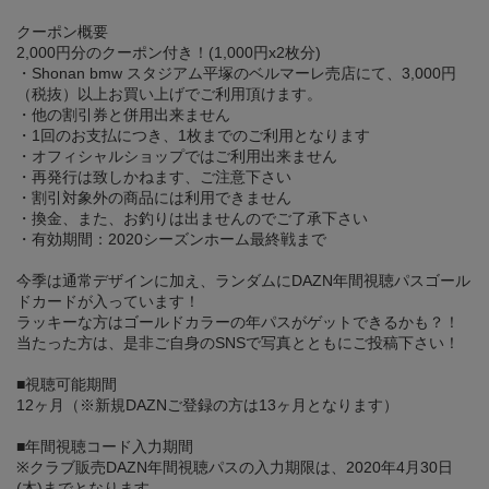
クーポン概要
2,000円分のクーポン付き！(1,000円x2枚分)
・Shonan bmw スタジアム平塚のベルマーレ売店にて、3,000円
（税抜）以上お買い上げでご利用頂けます。
・他の割引券と併用出来ません
・1回のお支払につき、1枚までのご利用となります
・オフィシャルショップではご利用出来ません
・再発行は致しかねます、ご注意下さい
・割引対象外の商品には利用できません
・換金、また、お釣りは出ませんのでご了承下さい
・有効期間：2020シーズンホーム最終戦まで
今季は通常デザインに加え、ランダムにDAZN年間視聴パスゴール
ドカードが入っています！
ラッキーな方はゴールドカラーの年パスがゲットできるかも？！
当たった方は、是非ご自身のSNSで写真とともにご投稿下さい！
■視聴可能期間
12ヶ月（※新規DAZNご登録の方は13ヶ月となります）
■年間視聴コード入力期間
※クラブ販売DAZN年間視聴パスの入力期限は、2020年4月30日
(木)までとなります。