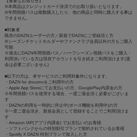
【重要なお知らせ】
※本商品はクレジットカード決済でのお取り扱いとなります。
※年間視聴パスは複数購入したり、他の商品と同時に購入する事は
できません。
■対象者
既存のDAZNユーザーの方／新規でDAZNにご登録頂く方
※シーズンチケットホルダーやファンクラブ会員以外の方もご購入
可能
※過去にDAZN年間視聴パス／ハーフシーズン視聴パスをご購入・
利用頂いている方は現存アカウントを引き続きご利用頂けます(退
会は必要ございません)
■以下の方は、本サービスのご利用対象外になります。
・DAZN for docomoをご利用中の方
・Apple App Storeにてお支払いの方、GooglePlay内課金の方
※年間視聴パスを使用する場合、一度ご退会頂く必要がございま
す
・DAZNの利用を一時的に停止中(ポーズ機能を利用中)の方
※一度ご退会頂き、新規会員として登録することでご利用頂けま
す
・Amazon IAP(アプリ内課金) でお支払いのお客様
・ソフトバンクからの特別割引プランで契約されているお客様
・Spotify X DAZN 特別プランで加入した方