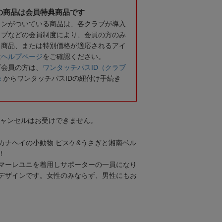
の商品は会員特典商品です
コンがついている商品は、各クラブが導入
ラブなどの会員制度により、会員の方のみ
る商品、または特別価格が適応されるアイ
は
ヘルプページ
をご確認ください。
ブ会員の方は、
ワンタッチパスID（クラブ
録
からワンタッチパスIDの紐付け手続き
キャンセルはお受けできません。
カナヘイの小動物 ピスケ&うさぎと湘南ベル
！
マーレユニを着用しサポーターの一員になり
デザインです。女性のみならず、男性にもお