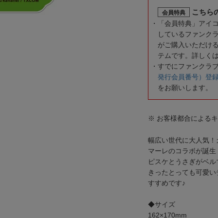
こちら
会員特典
「会員特典」アイ
しているファンク
がご購入いただけ
テムです。詳しく
すでにファンクラ
発行会員番号）登
をお願いします。
※ お客様都合による
幅広い世代に大人気！
マーレのコラボが誕生
ピスケとうさぎがベル
きったとっても可愛い
すすめです♪
◆サイズ
162×170mm