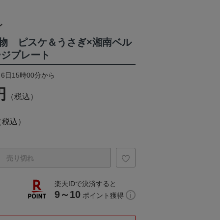
レ
物 ピスケ＆うさぎ×湘南ベル
ージプレート
月6日15時00分から
円
（税込）
（税込）
売り切れ
楽天IDで決済すると
9～10
ポイント獲得