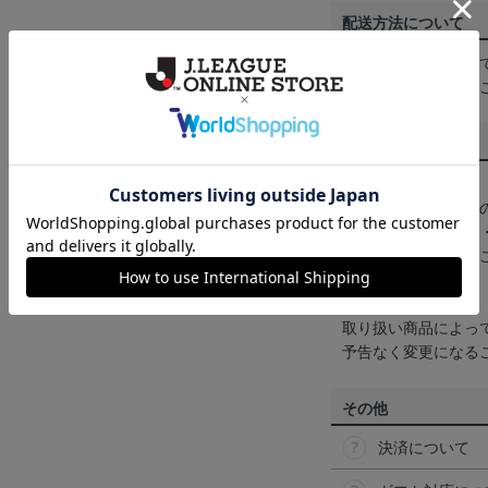
配送方法について
一部商品はメール便
くは
ヘルプページ
を
商品について
【カラーについて】
商品画像は、お使い
ンのメーカー・機種
なって見える場合が
【仕様について】
取り扱い商品によっ
予告なく変更になる
その他
決済について