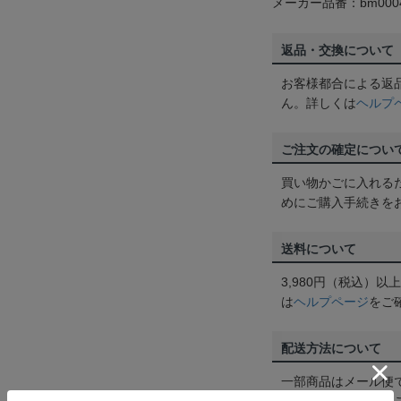
メーカー品番：bm0004
返品・交換について
お客様都合による返
ん。詳しくは
ヘルプ
ご注文の確定につい
買い物かごに入れる
めにご購入手続きを
送料について
3,980円（税込）
は
ヘルプページ
をご
配送方法について
一部商品はメール便