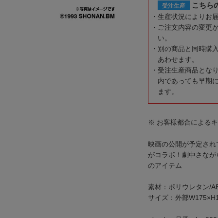
こちら
受注生産
生産状況によりお
ご注文内容の変更
い。
別の商品と同時購
あわせます。
受注生産商品とな
内であっても早期
ます。
※ お客様都合による
映画の公開が予定されて
がコラボ！劇中さなが
のアイテム
素材：ポリウレタン/AB
サイズ：外部W175×H1