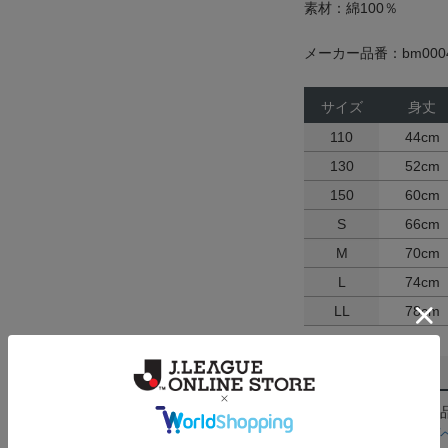
素材：綿100％
メーカー品番：bm0004
サイズ
身丈
110
44cm
130
52cm
150
60cm
S
66cm
M
70cm
L
74cm
LL
78cm
返品・交換について
お客様都合による返
ん。詳しくは
ヘルプ