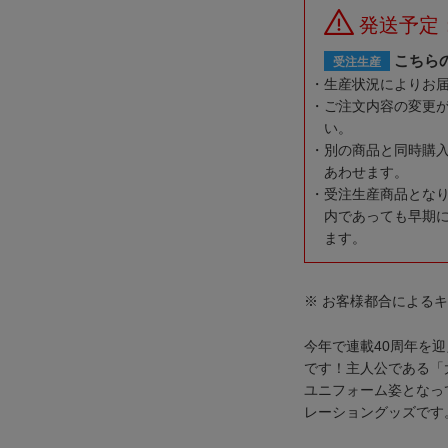
発送予定
こちら
受注生産
生産状況によりお
ご注文内容の変更
い。
別の商品と同時購
あわせます。
受注生産商品とな
内であっても早期
ます。
※ お客様都合による
今年で連載40周年を
です！主人公である「
ユニフォーム姿となっ
レーショングッズです