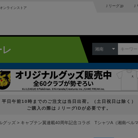
Ｊリーグ.jp
Ｊ
オンラインストア
ーレ
湘南
平日午前10時までのご注文は当日出荷。（土日祝日は除く）
ご購入の際はＪリーグIDが必要です。
ルグッズ
キャプテン翼連載40周年記念コラボ TシャツA（湘南ベル