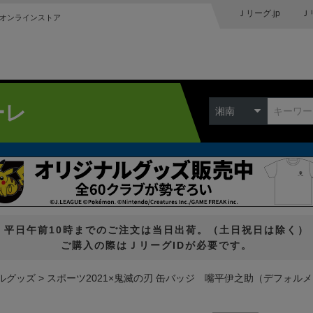
Ｊリーグ.jp
Ｊ
オンラインストア
ーレ
湘南
平日午前10時までのご注文は当日出荷。（土日祝日は除く）
ご購入の際はＪリーグIDが必要です。
ルグッズ
スポーツ2021×鬼滅の刃 缶バッジ 嘴平伊之助（デフォル