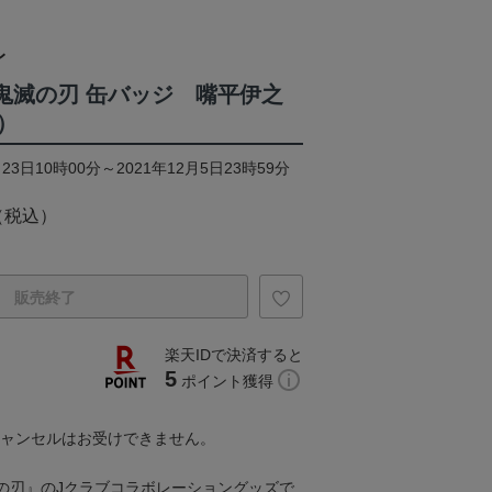
レ
×鬼滅の刃 缶バッジ 嘴平伊之
）
23日10時00分～2021年12月5日23時59分
（税込）
販売終了
楽天IDで決済すると
5
ポイント獲得
キャンセルはお受けできません。
『鬼滅の刃』のJクラブコラボレーショングッズで