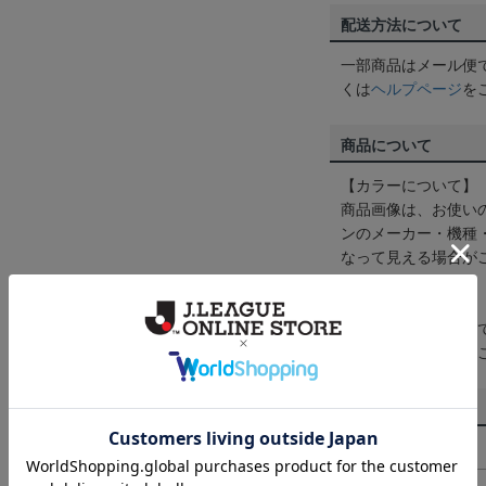
配送方法について
一部商品はメール便
くは
ヘルプページ
を
商品について
【カラーについて】
商品画像は、お使い
ンのメーカー・機種
なって見える場合が
【仕様について】
取り扱い商品によっ
予告なく変更になる
その他
決済について