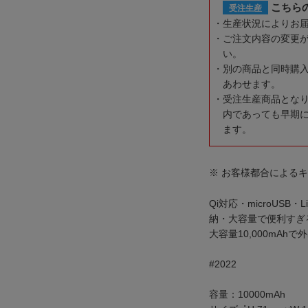
こちら
受注生産
生産状況によりお
ご注文内容の変更
い。
別の商品と同時購
あわせます。
受注生産商品とな
内であっても早期
ます。
※ お客様都合による
Qi対応・microUSB・
納・大容量で便利すぎ
大容量10,000mA
#2022
容量：10000mAh