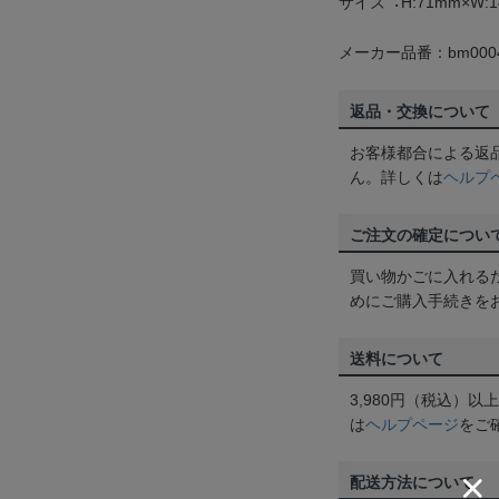
サイズ︓H:71mm×W:1
メーカー品番：bm0004
返品・交換について
お客様都合による返
ん。詳しくは
ヘルプ
ご注文の確定につい
買い物かごに入れる
めにご購入手続きを
送料について
3,980円（税込）
は
ヘルプページ
をご
配送方法について