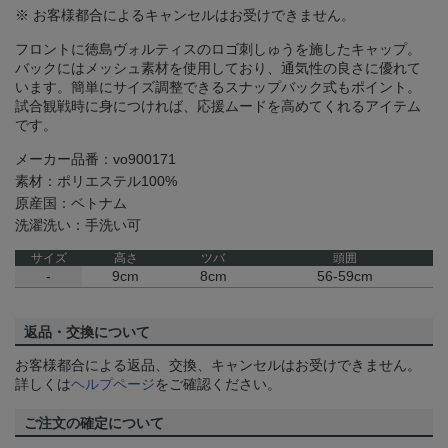
※ お客様都合によるキャンセルはお受けできません。
フロントに徳島ヴォルティスのロゴ刺しゅうを施したキャップ。
バックにはメッシュ素材を使用しており、通気性の良さに優れて
います。簡単にサイズ調整できるスナップバック式もポイント。
試合観戦時に身につければ、応援ムードを高めてくれるアイテム
です。
メーカー品番：vo900171
素材：ポリエステル100%
原産国：ベトナム
洗濯洗い：手洗い可
サイズ
高さ
ツバ
頭囲
-
9cm
8cm
56-59cm
返品・交換について
お客様都合による返品、交換、キャンセルはお受けできません。
詳しくは
ヘルプページ
をご確認ください。
ご注文の確定について