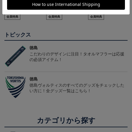
2026/27オーセンティッ
2026/27オーセンティッ
【130cm】キッズユニフ
クユニフォーム(FP1st/半
クユニフォーム(FP2nd/半
ォーム
22,000円～26,730円
22,000円～26,730円
5,610円
2
袖)
袖）
会員特典
会員特典
会員特典
トピックス
徳島
こだわりのデザインに注目！タオルマフラーは応援
の必須アイテム！
徳島
徳島ヴォルティスのすべてのグッズをチェックした
い方に！全グッズ一覧はこちら！
カテゴリから探す