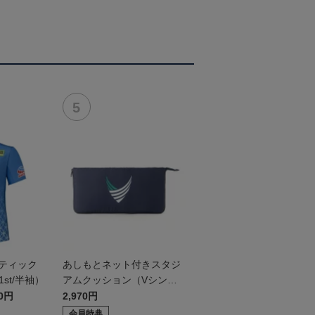
ンティック
あしもとネット付きスタジ
st/半袖）
アムクッション（Vシンボ
ル）
30円
2,970円
会員特典