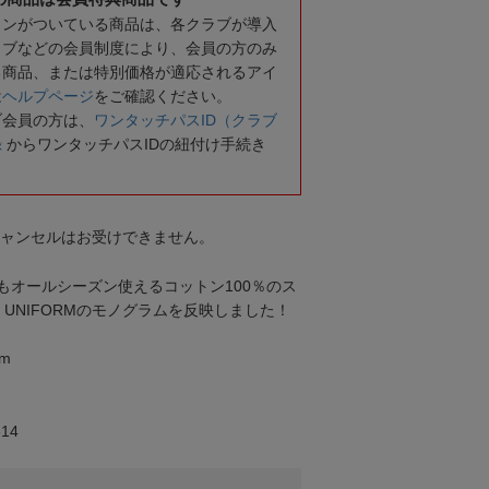
コンがついている商品は、各クラブが導入
ラブなどの会員制度により、会員の方のみ
る商品、または特別価格が適応されるアイ
は
ヘルプページ
をご確認ください。
ブ会員の方は、
ワンタッチパスID（クラブ
録
からワンタッチパスIDの紐付け手続き
キャンセルはお受けできません。
もオールシーズン使えるコットン100％のス
TED UNIFORMのモノグラムを反映しました！
m
14