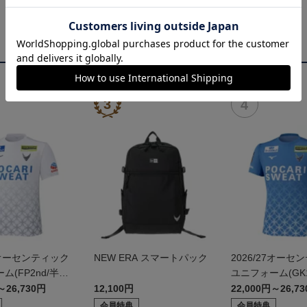
27オーセンティック
NEW ERA スマートパック
2026/27オーセ
ム(FP2nd/半
ユニフォーム(GK1
～26,730円
12,100円
22,000円～26,7
会員特典
会員特典