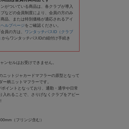
コンがついている商品は、各クラブが導入
ラブなどの会員制度により、会員の方のみ
る商品、または特別価格が適応されるアイ
は
ヘルプページ
をご確認ください。
ブ会員の方は、
ワンタッチパスID（クラブ
録
からワンタッチパスIDの紐付け手続き
キャンセルはお受けできません。
在のニットジャカードマフラーの原型となって
ダー柄ニットマフラーです。
がポイントとなっており、通勤・通学や日常
り入れることで、さりげなくクラブをアピー
！
1500mm（フリンジ含む）