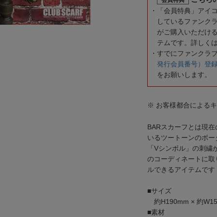
「会員特典」アイ
しているファンク
がご購入いただけ
テムです。詳しく
すでにファンクラ
発行会員番号）登
をお願いします。
※ お客様都合による
BARスカーフとは現
いるツートーンのボー
「Vシンボル」の刺繍
のコーディネートに取
ルできるアイテムです
■サイズ
約H190mm × 約W
■素材