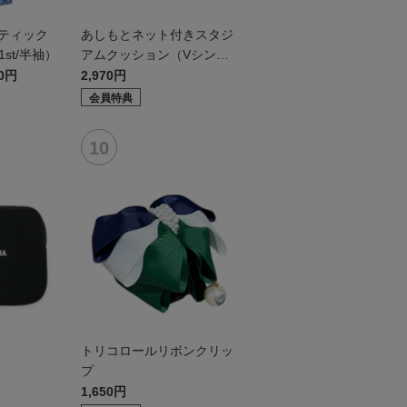
ンティック
あしもとネット付きスタジ
st/半袖）
アムクッション（Vシンボ
ル）
30円
2,970円
会員特典
トリコロールリボンクリッ
プ
1,650円