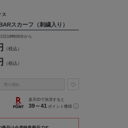
ィス
BARスカーフ（刺繍入り）
22日18時00分から
円
（税込）
円
（税込）
売り切れ
楽天IDで決済すると
39～41
ポイント獲得
の商品は会員特典商品です