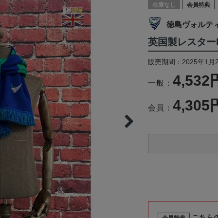
在庫なし
会員特典
徳島ヴォルテ
英国製レスター
販売期間：2025年1月
4,532
一般：
4,305
会員：
こちら
会員特典