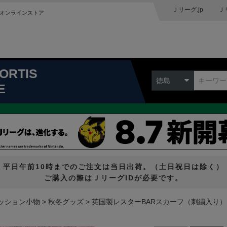
Ｊリーグ.jp
Ｊ
オンラインストア
ORTIS
徳島
E
平日午前10時までのご注文は当日出荷。（土日祝日は除く）
ご購入の際はＪリーグIDが必要です。
ッション小物
秋冬グッズ
英国製レスターBARスカーフ（刺繍入り）