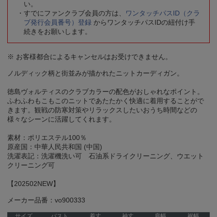
い。
すでにファンクラブ会員の方は、
ワンタッチパスID（クラ
ブ発行会員番号）登録
からワンタッチパスIDの紐付け手
続きをお願いします。
※ お客様都合によるキャンセルはお受けできません。
ノルディック柄と街並みが描かれたニットカーディガン。
徳島ヴォルティスのクラブカラーの配色がおしゃれなポイント。
ふわふわもこもこのニットであたたかく快適に着用することがで
きます。観戦の防寒対策やリラックスしたいおうち時間などの
様々なシーンに活躍してくれます。
素材：ポリエステル100％
原産国：中華人民共和国 (中国)
洗濯表記：洗濯機洗い可 石油系ドライクリーニング、ウエット
クリーニング可
【202502NEW】
メーカー品番：vo900333
サイズ
バスト
着丈
袖丈
肩幅
裾幅