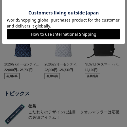
ランキング
2026/27オーセンティッ
2026/27オーセンティッ
NEW ERA スマートパッ
クユニフォーム(FP1st/半
クユニフォーム(FP2nd/半
ク
22,000円～26,730円
22,000円～26,730円
12,100円
2
袖)
袖）
会員特典
会員特典
会員特典
トピックス
徳島
こだわりのデザインに注目！タオルマフラーは応援
の必須アイテム！