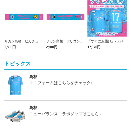
サガン鳥栖 ピカチュウ
サガン鳥栖 ポリゴンZ
『すぐにお届け』26/27レ
タオルマフラー
タオルマフラー
プリカユニフォームFP1st
2,500円
2,500円
17,970円
1
No.17 SAGANTINO
トピックス
鳥栖
ユニフォームはこちらをチェック♪
鳥栖
ニューバランスコラボグッズはこちら♪