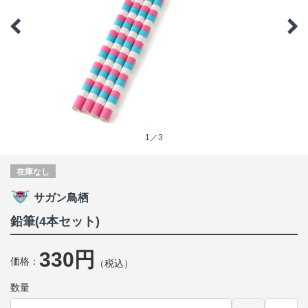
1／3
在庫なし
サガン鳥栖
鉛筆(4本セット)
330円
価格：
（税込）
数量