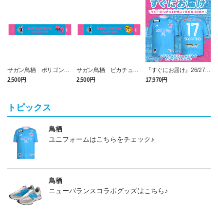
サガン鳥栖 ポリゴンZ
サガン鳥栖 ピカチュウ
『すぐにお届け』26/27レ
タオルマフラー
タオルマフラー
プリカユニフォームFP1st
2,500円
2,500円
17,970円
1
No.17 SAGANTINO
トピックス
鳥栖
ユニフォームはこちらをチェック♪
鳥栖
ニューバランスコラボグッズはこちら♪