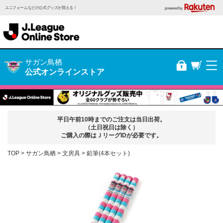
ユニフォームなどの公式グッズが買える！
powered by
サガン鳥栖
公式オンラインストア
平日午前10時までのご注文は当日出荷。
（土日祝日は除く）
ご購入の際はＪリーグIDが必要です。
TOP
サガン鳥栖
文房具
鉛筆(4本セット)