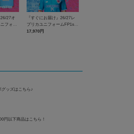
6/27オ
『すぐにお届け』26/27レ
ユニフォー
プリカユニフォームFP1st
号なし
No.11 塩浜 遼
17,970円
ボグッズはこちら♪
000円以下商品はこちら！