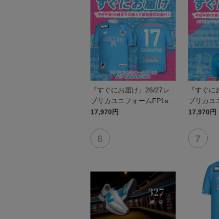
『すぐにお届け』26/27レ
『すぐにお
プリカユニフォームFP1st
プリカユニ
No.17 SAGANTINO
No.10 
17,970円
17,970円