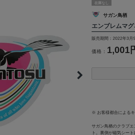
在庫なし
サガン鳥栖
エンブレムマグ
販売期間：2022年3月9
1,001
価格：
※ お客様都合による
サガン鳥栖のクラブエ
ト。裏側が磁気シート