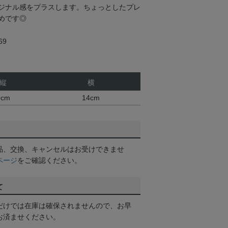
ジナル感をプラスします。ちょっとしたプレ
めです◎
69
縦
横
9cm
14cm
品、交換、キャンセルはお受けできませ
ページ
をご確認ください。
て
だけでは在庫は確保されませんので、お早
お済ませください。