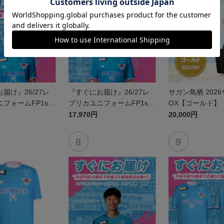
届け』26/27レ
『すぐにお届け』26/27レ
サガン鳥栖 202
フォームFP1st
プリカユニフォームFP1st
OX【ゴールド】
鈴木 大馳
No.16 西澤 健太
17,970円
20,000円