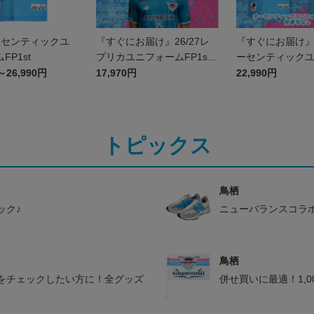
オーセンティックユ
『すぐにお届け』26/27レ
『すぐにお届け』2
FP1st
プリカユニフォームFP1st
ーセンティック
No.47 伊澤 璃来
ムFP1st 背番
～26,990円
17,970円
22,990円
トピックス
鳥栖
ック♪
ニューバランスコラ
鳥栖
をチェックしたい方に！全グッズ
併せ買いに最適！1,