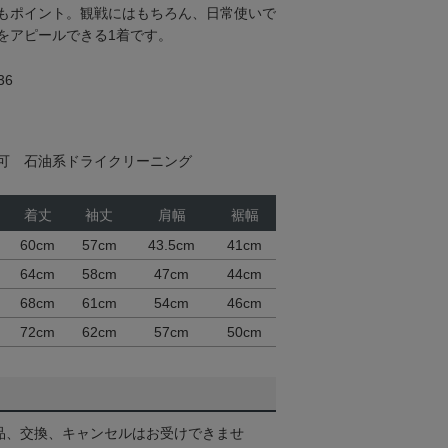
もポイント。観戦にはもちろん、日常使いで
をアピールできる1着です。
36
可 石油系ドライクリーニング
着丈
袖丈
肩幅
裾幅
60cm
57cm
43.5cm
41cm
64cm
58cm
47cm
44cm
68cm
61cm
54cm
46cm
72cm
62cm
57cm
50cm
品、交換、キャンセルはお受けできませ