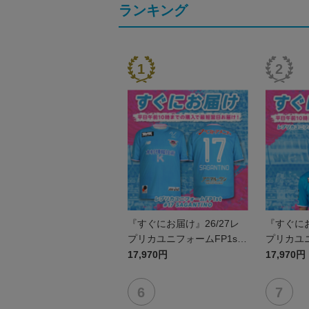
ランキング
『すぐにお届け』26/27レ
『すぐにお
プリカユニフォームFP1st
プリカユニ
No.17 SAGANTINO
No.10 
17,970円
17,970円