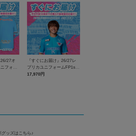
6/27オ
『すぐにお届け』26/27レ
ユニフォー
プリカユニフォームFP1st
号なし
No.11 塩浜 遼
17,970円
ボグッズはこちら♪