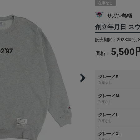
在庫なし
サガン鳥栖
創立年月日 ス
販売期間：2023年9月
5,500
価格：
グレー／S
在庫なし
グレー／M
在庫なし
グレー／L
在庫なし
グレー／XL
在庫なし