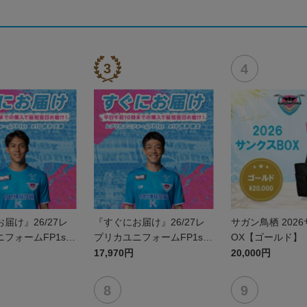
届け』26/27レ
『すぐにお届け』26/27レ
サガン鳥栖 202
フォームFP1st
プリカユニフォームFP1st
OX【ゴールド】
鈴木 大馳
No.16 西澤 健太
17,970円
20,000円