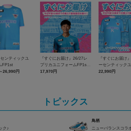
オーセンティックユ
『すぐにお届け』26/27レ
『すぐにお届け』2
FP1st
プリカユニフォームFP1st
ーセンティック
No.47 伊澤 璃来
ムFP1st 背番
～26,990円
17,970円
22,990円
トピックス
鳥栖
ック♪
ニューバランスコラ