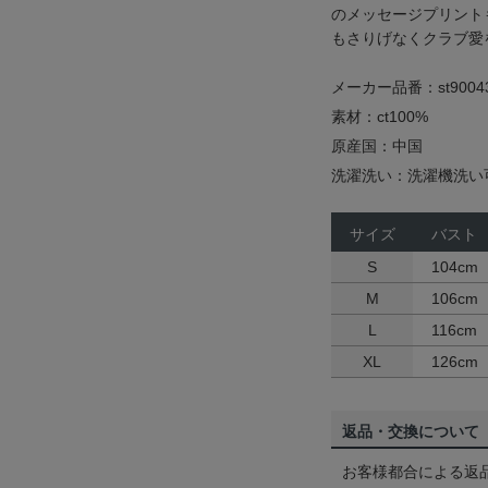
のメッセージプリント
もさりげなくクラブ愛
メーカー品番：st9004
素材：ct100%
原産国：中国
洗濯洗い：洗濯機洗い
サイズ
バスト
S
104cm
M
106cm
L
116cm
XL
126cm
返品・交換について
お客様都合による返