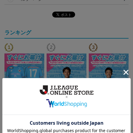
ランキング
『すぐにお届け』26/27レ
『すぐにお届け』26/27レ
『すぐにお届け』26/27レ
プリカユニフォームFP1st
プリカユニフォームFP1st
プリカユニフォームFP1st
17,970円
17,970円
17,970円
2
No.17 SAGANTINO
No.10 鈴木 大馳
No.16 西澤 健太
トピックス