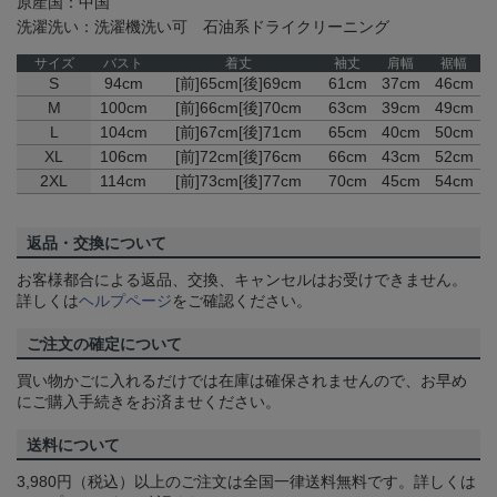
原産国：中国
洗濯洗い：洗濯機洗い可 石油系ドライクリーニング
サイズ
バスト
着丈
袖丈
肩幅
裾幅
S
94cm
[前]65cm[後]69cm
61cm
37cm
46cm
M
100cm
[前]66cm[後]70cm
63cm
39cm
49cm
L
104cm
[前]67cm[後]71cm
65cm
40cm
50cm
XL
106cm
[前]72cm[後]76cm
66cm
43cm
52cm
2XL
114cm
[前]73cm[後]77cm
70cm
45cm
54cm
返品・交換について
お客様都合による返品、交換、キャンセルはお受けできません。
詳しくは
ヘルプページ
をご確認ください。
ご注文の確定について
買い物かごに入れるだけでは在庫は確保されませんので、お早め
にご購入手続きをお済ませください。
送料について
3,980円（税込）以上のご注文は全国一律送料無料です。詳しくは