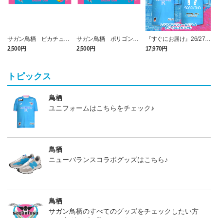
サガン鳥栖 ピカチュウ
サガン鳥栖 ポリゴンZ
『すぐにお届け』26/27レ
タオルマフラー
タオルマフラー
プリカユニフォームFP1st
2,500円
2,500円
17,970円
1
No.17 SAGANTINO
トピックス
鳥栖
ユニフォームはこちらをチェック♪
鳥栖
ニューバランスコラボグッズはこちら♪
鳥栖
サガン鳥栖のすべてのグッズをチェックしたい方