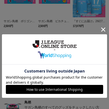
サガン鳥栖 ポリゴンZ
サガン鳥栖 ピカチュウ
『すぐにお届け』26/27レ
タオルマフラー
タオルマフラー
プリカユニフォームFP1st
2,500円
2,500円
17,970円
1
No.17 SAGANTINO
トピックス
鳥栖
ユニフォームはこちらをチェック♪
鳥栖
ニューバランスコラボグッズはこちら♪
鳥栖
サガン鳥栖のすべてのグッズをチェックしたい方