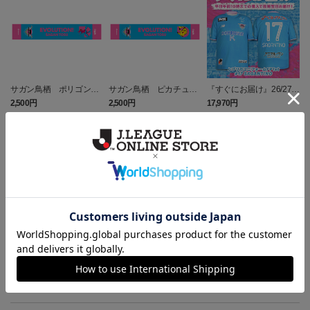
サガン鳥栖 ポリゴンZ
サガン鳥栖 ピカチュウ
『すぐにお届け』26/27レ
タオルマフラー
タオルマフラー
プリカユニフォームFP1st
2,500円
2,500円
17,970円
1
No.17 SAGANTINO
トピックス
鳥栖
ユニフォームはこちらをチェック♪
鳥栖
ニューバランスコラボグッズはこちら♪