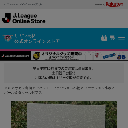
ユニフォームなどの公式グッズが買える！
powered by
サガン鳥栖
公式オンラインストア
平日午前10時までのご注文は当日出荷。
（土日祝日は除く）
ご購入の際はＪリーグIDが必要です。
TOP
サガン鳥栖
アパレル・ファッション小物
ファッション小物
パール＆タッセルピアス