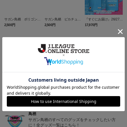
サガン鳥栖 ポリゴンZ
サガン鳥栖 ピカチュウ
『すぐにお届け』26/27レ
タオルマフラー
タオルマフラー
プリカユニフォームFP1st
2,500円
2,500円
17,970円
1
No.17 SAGANTINO
トピックス
鳥栖
ユニフォームはこちらをチェック♪
鳥栖
ニューバランスコラボグッズはこちら♪
鳥栖
サガン鳥栖のすべてのグッズをチェックしたい方
に！全グッズ一覧はこちら！