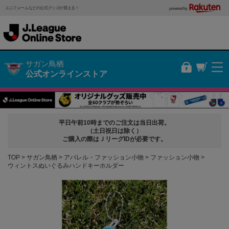
ユニフォームなどの公式グッズが買える！
powered by
サガン鳥栖
公式オンラインストア
平日午前10時までのご注文は当日出荷。
（土日祝日は除く）
ご購入の際はＪリーグIDが必要です。
TOP
サガン鳥栖
アパレル・ファッション小物
ファッション小物
ウィントスぬいぐるみハンドキーホルダー