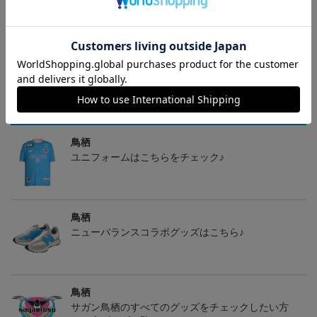
サガン鳥栖 ポリゴンZ
サガン鳥栖 ピカチュウ
『すぐにお届け』26/27レ
タオルマフラー
タオルマフラー
プリカユニフォームFP1st
2,500円
2,500円
17,970円
1
No.17 SAGANTINO
トピックス
鳥栖
ユニフォームはこちらをチェック♪
鳥栖
ニューバランスコラボグッズはこちら♪
鳥栖
サガン鳥栖のすべてのグッズをチェックしたい方