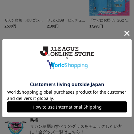
サガン鳥栖 ポリゴンZ
サガン鳥栖 ピカチュウ
『すぐにお届け』26/27レ
タオルマフラー
タオルマフラー
プリカユニフォームFP1st
2,500円
2,500円
17,970円
1
No.17 SAGANTINO
トピックス
鳥栖
ユニフォームはこちらをチェック♪
鳥栖
ニューバランスコラボグッズはこちら♪
鳥栖
サガン鳥栖のすべてのグッズをチェックしたい方
に！全グッズ一覧はこちら！