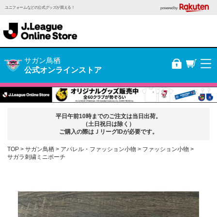
ユニフォームなどの公式グッズが買える！
powered by
サガン鳥栖
公式オンラインストア
平日午前10時までのご注文は当日出荷。
（土日祝日は除く）
ご購入の際はＪリーグIDが必要です。
TOP
サガン鳥栖
アパレル・ファッション小物
ファッション小物
サガラ刺繍ミニポーチ