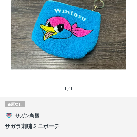
1／1
在庫なし
サガン鳥栖
サガラ刺繍ミニポーチ