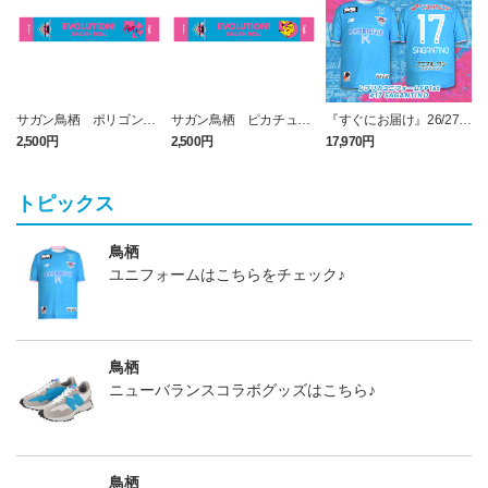
サガン鳥栖 ポリゴンZ
サガン鳥栖 ピカチュウ
『すぐにお届け』26/27レ
タオルマフラー
タオルマフラー
プリカユニフォームFP1st
2,500円
2,500円
17,970円
1
No.17 SAGANTINO
トピックス
鳥栖
ユニフォームはこちらをチェック♪
鳥栖
ニューバランスコラボグッズはこちら♪
鳥栖