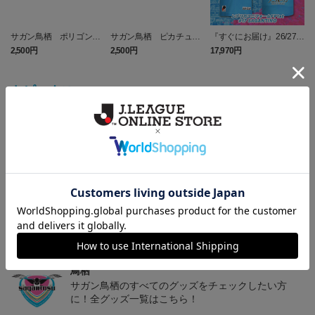
サガン鳥栖 ポリゴンZ
サガン鳥栖 ピカチュウ
『すぐにお届け』26/27レ
タオルマフラー
タオルマフラー
プリカユニフォームFP1st
2,500円
2,500円
17,970円
1
No.17 SAGANTINO
トピックス
鳥栖
ユニフォームはこちらをチェック♪
鳥栖
ニューバランスコラボグッズはこちら♪
鳥栖
サガン鳥栖のすべてのグッズをチェックしたい方
に！全グッズ一覧はこちら！