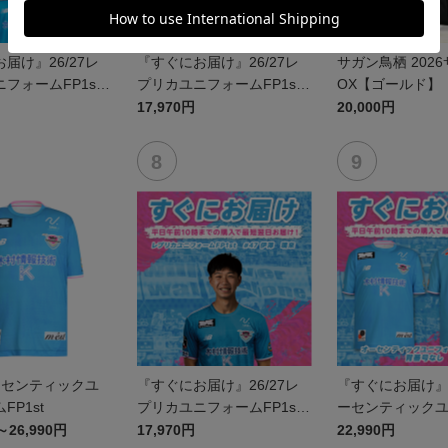
届け』26/27レ
『すぐにお届け』26/27レ
サガン鳥栖 202
フォームFP1st
プリカユニフォームFP1st
OX【ゴールド】
西澤 健太
No.10 鈴木 大馳
17,970円
20,000円
オーセンティックユ
『すぐにお届け』26/27レ
『すぐにお届け』2
FP1st
プリカユニフォームFP1st
ーセンティック
No.47 伊澤 璃来
ムFP1st 背番
～26,990円
17,970円
22,990円