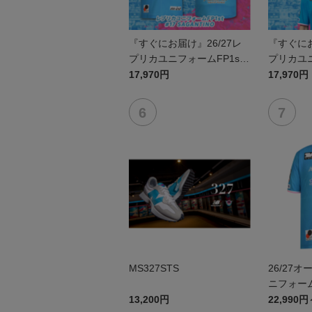
『すぐにお届け』26/27レ
『すぐにお
プリカユニフォームFP1st
プリカユニ
No.17 SAGANTINO
No.16 
17,970円
17,970円
MS327STS
26/27
ニフォーム
13,200円
22,990円