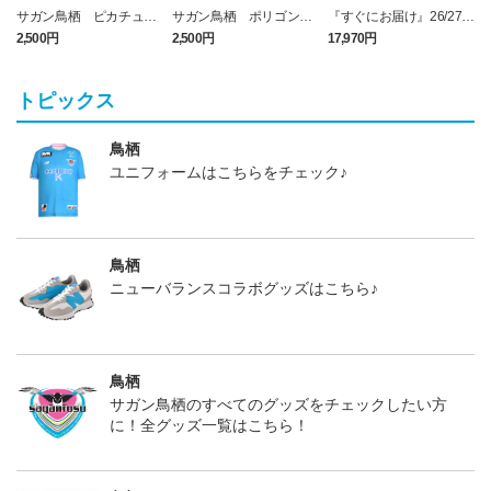
サガン鳥栖 ピカチュウ
サガン鳥栖 ポリゴンZ
『すぐにお届け』26/27レ
タオルマフラー
タオルマフラー
プリカユニフォームFP1st
2,500円
2,500円
17,970円
1
No.17 SAGANTINO
トピックス
鳥栖
ユニフォームはこちらをチェック♪
鳥栖
ニューバランスコラボグッズはこちら♪
鳥栖
サガン鳥栖のすべてのグッズをチェックしたい方
に！全グッズ一覧はこちら！