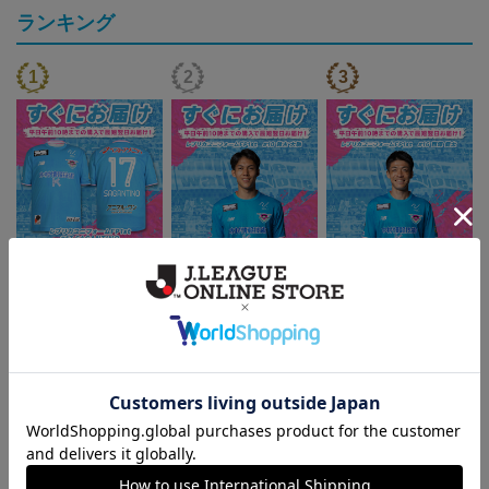
ランキング
『すぐにお届け』26/27レ
『すぐにお届け』26/27レ
『すぐにお届け』26/27レ
プリカユニフォームFP1st
プリカユニフォームFP1st
プリカユニフォームFP1st
17,970円
17,970円
17,970円
2
No.17 SAGANTINO
No.10 鈴木 大馳
No.16 西澤 健太
トピックス
鳥栖
ユニフォームはこちらをチェック♪