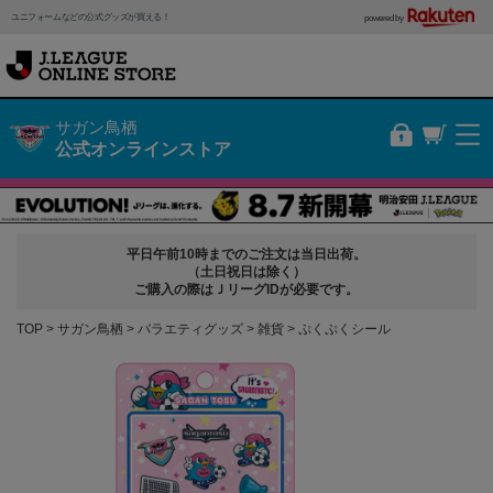
ユニフォームなどの公式グッズが買える！
powered by
サガン鳥栖
公式オンラインストア
平日午前10時までのご注文は当日出荷。
（土日祝日は除く）
ご購入の際はＪリーグIDが必要です。
TOP
サガン鳥栖
バラエティグッズ
雑貨
ぷくぷくシール