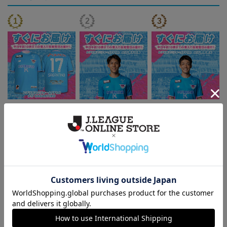
『すぐにお届け』26/27レ
『すぐにお届け』26/27レ
『すぐにお届け』26/27レ
プリカユニフォームFP1st
プリカユニフォームFP1st
プリカユニフォームFP1st
17,970円
17,970円
17,970円
2
No.17 SAGANTINO
No.10 鈴木 大馳
No.16 西澤 健太
トピックス
鳥栖
ユニフォームはこちらをチェック♪
鳥栖