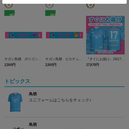
NEW
NEW
サガン鳥栖 ポリゴンZ
サガン鳥栖 ピカチュウ
『すぐにお届け』26/27レ
タオルマフラー
タオルマフラー
プリカユニフォームFP1st
2,500円
2,500円
17,970円
1
No.17 SAGANTINO
トピックス
鳥栖
ユニフォームはこちらをチェック♪
鳥栖