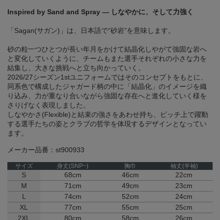
Inspired by Sand and Spray ― しなやかに、そして力強く
「Sagan(サガン)」は、日本語で“砂岩”を意味します。
砂の粒一つひとつが長い年月をかけて結晶化しやがて強固な岩へ
と変化していくように、チームもまた選手それぞれの小さな力を
結集し、大きな挑戦へと立ち向かっていく。
2026/27シーズン1stユニフォームではそのコンセプトをもとに、
同系色で構成したジャガード柄の中に「結晶化」のイメージを織
り込み、力が重なり合いながら強固な存在へと進化していく様を
さりげなく表現しました。
しなやかさ(Flexible)と結束の強さをあわせ持ち、ピッチ上で躍動
する選手たちの姿とクラブの哲学を体現するデザインとなってい
ます。
メーカー品番：st900933
サイズ
身丈(SNP~)
胸巾
袖丈(半袖)
S
68cm
46cm
22cm
M
71cm
49cm
23cm
L
74cm
52cm
24cm
XL
77cm
55cm
25cm
2XL
80cm
58cm
26cm