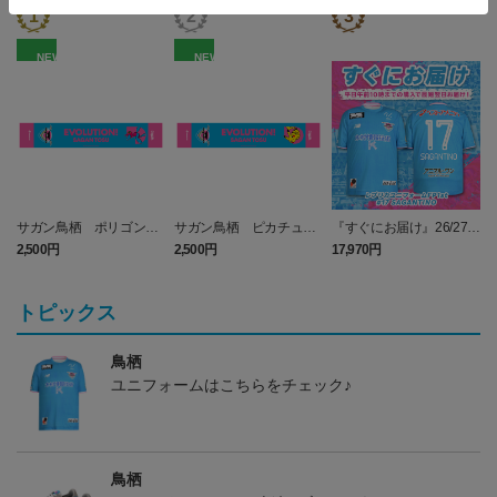
NEW
NEW
サガン鳥栖 ポリゴンZ
サガン鳥栖 ピカチュウ
『すぐにお届け』26/27レ
タオルマフラー
タオルマフラー
プリカユニフォームFP1st
2,500円
2,500円
17,970円
1
No.17 SAGANTINO
トピックス
鳥栖
ユニフォームはこちらをチェック♪
鳥栖