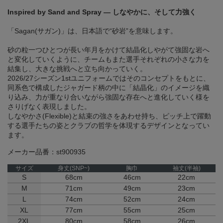
Inspired by Sand and Spray ― しなやかに、そして力強く
「Sagan(サガン)」は、日本語で“砂岩”を意味します。
砂の粒一つひとつが長い年月をかけて結晶化しやがて強固な岩へ
と変化していくように、チームもまた選手それぞれの小さな力を
結集し、大きな挑戦へと立ち向かっていく。
2026/27シーズン1stユニフォームではそのコンセプトをもとに、
同系色で構成したジャガード柄の中に「結晶化」のイメージを織
り込み、力が重なり合いながら強固な存在へと進化していく様を
さりげなく表現しました。
しなやかさ(Flexible)と結束の強さをあわせ持ち、ピッチ上で躍動
する選手たちの姿とクラブの哲学を体現するデザインとなってい
ます。
メーカー品番：st900935
サイズ
身丈(SNP~)
胸巾
袖丈(半袖)
S
68cm
46cm
22cm
M
71cm
49cm
23cm
L
74cm
52cm
24cm
XL
77cm
55cm
25cm
2XL
80cm
58cm
26cm