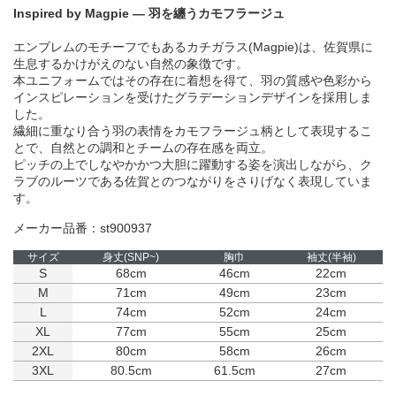
Inspired by Magpie ― 羽を纏うカモフラージュ
エンブレムのモチーフでもあるカチガラス(Magpie)は、佐賀県に
生息するかけがえのない自然の象徴です。
本ユニフォームではその存在に着想を得て、羽の質感や色彩から
インスピレーションを受けたグラデーションデザインを採用しま
した。
繊細に重なり合う羽の表情をカモフラージュ柄として表現するこ
とで、自然との調和とチームの存在感を両立。
ピッチの上でしなやかかつ大胆に躍動する姿を演出しながら、ク
ラブのルーツである佐賀とのつながりをさりげなく表現していま
す。
メーカー品番：st900937
サイズ
身丈(SNP~)
胸巾
袖丈(半袖)
S
68cm
46cm
22cm
M
71cm
49cm
23cm
L
74cm
52cm
24cm
XL
77cm
55cm
25cm
2XL
80cm
58cm
26cm
3XL
80.5cm
61.5cm
27cm