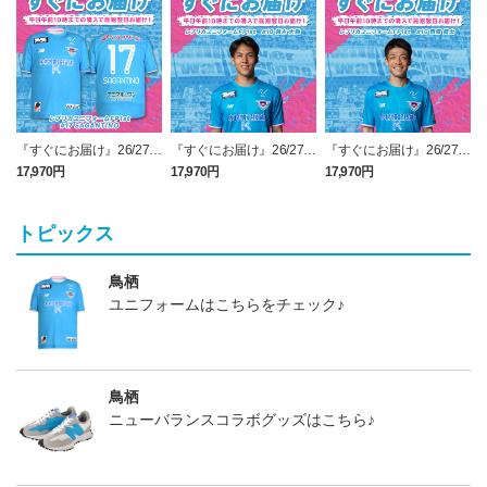
『すぐにお届け』26/27レ
『すぐにお届け』26/27レ
『すぐにお届け』26/27レ
プリカユニフォームFP1st
プリカユニフォームFP1st
プリカユニフォームFP1st
17,970円
17,970円
17,970円
2
No.17 SAGANTINO
No.10 鈴木 大馳
No.16 西澤 健太
トピックス
鳥栖
ユニフォームはこちらをチェック♪
鳥栖
ニューバランスコラボグッズはこちら♪