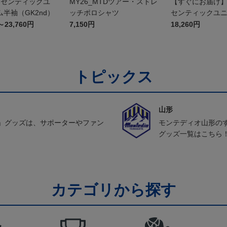
オーセンティックユ
MY26_MTDツアー・ストレ
【すぐにお届け】2
半袖（GK2nd）
ッチポロシャツ
センティックユ
FP1st（長袖）
～23,760円
7,150円
18,260円
トピックス
山形
」グッズは、サポーターやファン
モンテディオ山形の
グッズ一覧はこちら
カテゴリから探す