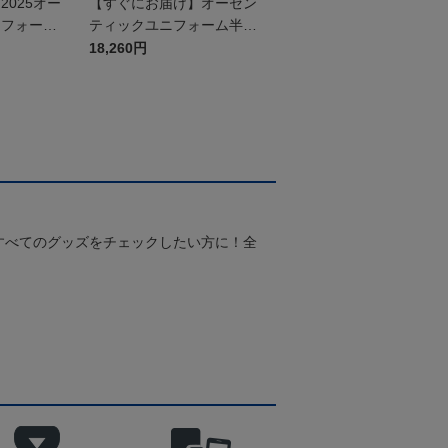
025オー
【すぐにお届け】オーセン
ニフォーム
ティックユニフォーム半袖
（2026百年構想リーグ）F
18,260円
Pホワイト
すべてのグッズをチェックしたい方に！全
！