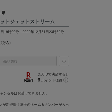
山形
クレットジェットストリーム
日19時00分～2029年12月31日23時59分
（税込）
売り切れ
楽天IDで決済すると
6
ポイント獲得
キャンセルはお受けできません。
ンが新登場！選手のネーム＆ナンバーが入っ