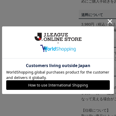
めにご購入手続きを
送料について
3,980円（税込）
は
ヘルプページ
をご
配送方法について
一部商品はメール便
くは
ヘルプページ
を
商品について
【カラーについて】
商品画像は、お使い
ンのメーカー・機種
なって見える場合が
【仕様について】