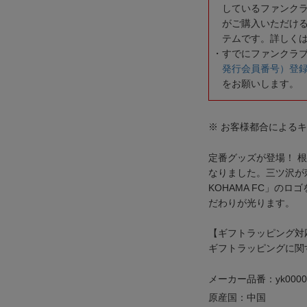
しているファンク
がご購入いただけ
テムです。詳しく
すでにファンクラ
発行会員番号）登
をお願いします。
※ お客様都合による
定番グッズが登場！ 
なりました。三ツ沢が
KOHAMA FC」の
だわりが光ります。
【ギフトラッピング対
ギフトラッピングに関
メーカー品番：yk0000
原産国：中国