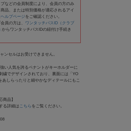
ラブなどの会員制度により、会員の方のみ
る商品、または特別価格が適応されるアイ
は
ヘルプページ
をご確認ください。
ブ会員の方は、
ワンタッチパスID（クラブ
録
からワンタッチパスIDの紐付け手続き
キャンセルはお受けできません。
根強い人気を誇るペナントがキーホルダーに
刺繍でデザインされており、裏面には「YO
ロゴをあしらったりと細やかなディテールにもこ
応商品】
する詳細は
こちら
をご覧ください。
08