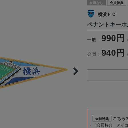
在庫なし
会員特典
横浜ＦＣ
ペナントキーホ
990円
一般：
940円
会員：
こちら
会員特典
「会員特典」アイ