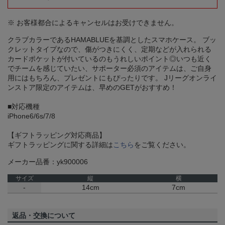
※ お客様都合によるキャンセルはお受けできません。
クラブカラーであるHAMABLUEを基調としたスマホケース。 ブッ
クレットタイプなので、傷がつきにくく、定期などが入れられる
カードポケットが付いているのもうれしいポイント◎いつも近く
でチームを感じていたい、サポーター必須のアイテムは、ご自身
用にはもちろん、プレゼントにもぴったりです。 Jリーグオンライ
ンストア限定のアイテムは、早めのGETがおすすめ！
■対応機種
iPhone6/6s/7/8
【ギフトラッピング対応商品】
ギフトラッピングに関する詳細は
こちら
をご覧ください。
メーカー品番：yk900006
サイズ
縦
横
-
14cm
7cm
返品・交換について