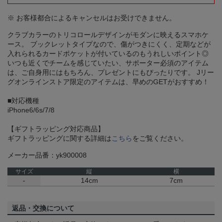
※ お客様都合によるキャンセルはお受けできません。
クラブカラーのトリコロールデザインがモダンに映えるスマホケ
ース。 ブックレットタイプなので、傷がつきにくく、定期などが
入れられるカードポケットが付いているのもうれしいポイント◎
いつも近くでチームを感じていたい、サポーター必須のアイテム
は、ご自身用にはもちろん、プレゼントにもぴったりです。 Jリー
グオンラインストア限定のアイテムは、早めのGETがおすすめ！
■対応機種
iPhone6/6s/7/8
【ギフトラッピング対応商品】
ギフトラッピングに関する詳細は
こちら
をご覧ください。
メーカー品番：yk900008
サイズ
縦
横
-
14cm
7cm
返品・交換について