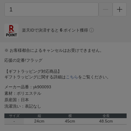
6
楽天IDで決済すると
ポイント獲得
※ お客様都合によるキャンセルはお受けできません。
応援の定番!フラッグ
【ギフトラッピング対応商品】
ギフトラッピングに関する詳細は
こちら
をご覧ください。
メーカー品番：yk900093
素材：ポリエステル
原産国：日本
洗濯洗い：表記なし
サイズ
縦
横
全長
-
24cm
45cm
48.5cm