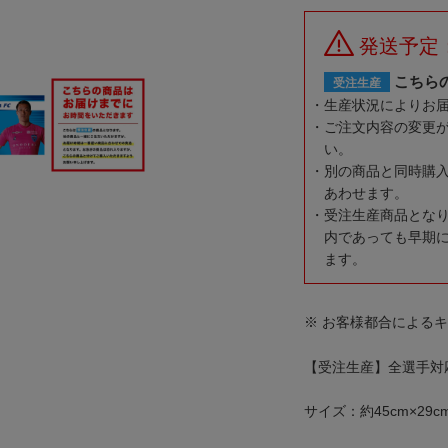
発送予定：
こちら
受注生産
生産状況によりお
ご注文内容の変更
い。
別の商品と同時購
あわせます。
受注生産商品とな
内であっても早期
ます。
※ お客様都合による
【受注生産】全選手対
サイズ：約45cm×29c