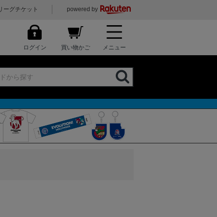
リーグチケット
powered by
ログイン
買い物かご
メニュー