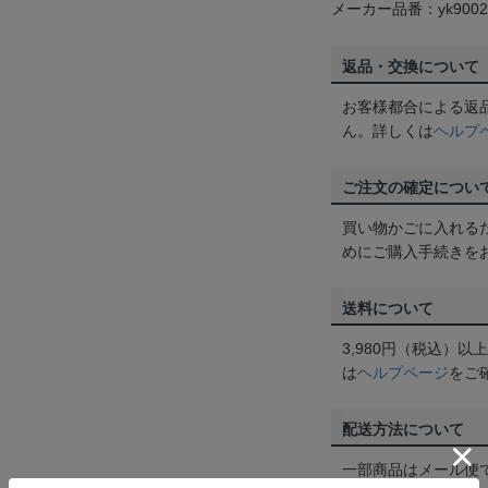
メーカー品番：yk9002
返品・交換について
お客様都合による返
ん。詳しくは
ヘルプ
ご注文の確定につい
買い物かごに入れる
めにご購入手続きを
送料について
3,980円（税込）
は
ヘルプページ
をご
配送方法について
一部商品はメール便