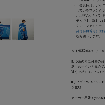
「会員特典」アイ
しているファンク
がご購入いただけ
テムです。詳しく
すでにファンクラ
発行会員番号）登
をお願いします。
※ お客様都合による
四つ角の穴に付属の紐
選手のサインを集めて
近くで感じることので
■サイズ：W157.5 ×
ジ生地
メーカー品番：yk9004