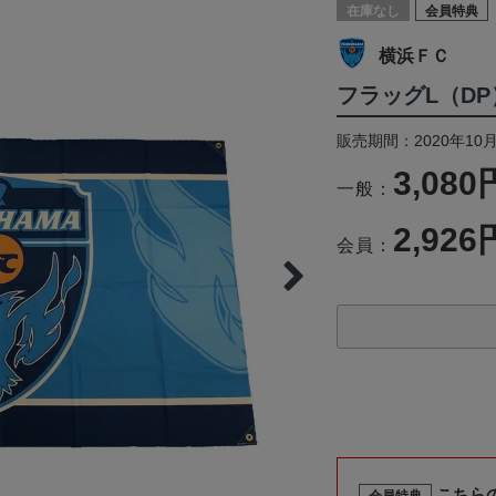
在庫なし
会員特典
横浜ＦＣ
フラッグL（D
販売期間：2020年10
3,080
一般：
2,926
会員：
こちら
会員特典