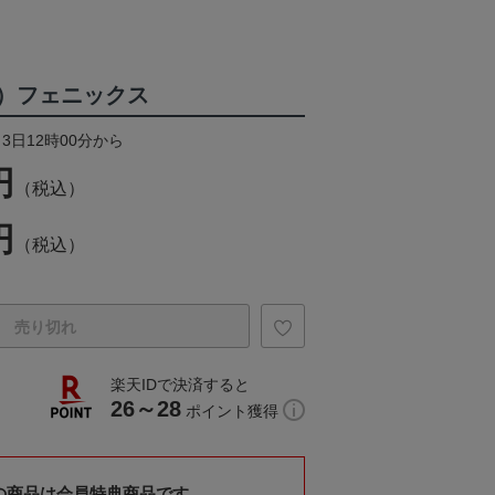
P）フェニックス
月3日12時00分から
円
（税込）
円
（税込）
売り切れ
楽天IDで決済すると
26～28
ポイント獲得
の商品は会員特典商品です