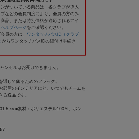
コンがついている商品は、各クラブが導入
ラブなどの会員制度により、会員の方のみ
る商品、または特別価格が適応されるアイ
は
ヘルプページ
をご確認ください。
ブ会員の方は、
ワンタッチパスID（クラブ
録
からワンタッチパスIDの紐付け手続き
キャンセルはお受けできません。
を通して飾るためのフラッグ。
お部屋のインテリアにと、いつでもチームを
きる逸品です。
H101.5 ㎝ ■素材：ポリエステル100％、ポン
57