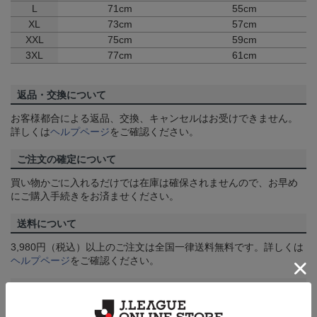
L
71cm
55cm
XL
73cm
57cm
XXL
75cm
59cm
3XL
77cm
61cm
返品・交換について
お客様都合による返品、交換、キャンセルはお受けできません。
詳しくは
ヘルプページ
をご確認ください。
ご注文の確定について
買い物かごに入れるだけでは在庫は確保されませんので、お早め
にご購入手続きをお済ませください。
送料について
3,980円（税込）以上のご注文は全国一律送料無料です。詳しくは
ヘルプページ
をご確認ください。
配送方法について
一部商品はメール便でのお届けとなる場合がございます。詳しく