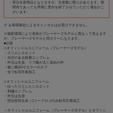
受注生産商品となりますが、生産数に限りがあります。期
間内であっても早期に受付を終了させていただく場合がご
ざいます。
※ お客様都合によるキャンセルはお受けできません。
※撮影環境により色味がプレーヤーズモデルと異なって見えます
が、プレーヤーズモデルと同カラーになります。
■仕様
◇オフィシャルユニフォーム（プレーヤーズモデル）
・スリムシルエット
・光沢のある軽量エンブレム
・衿元は丸首、リブ幅が太く高めの衿
・裾に横浜FCカラーのタブ
・全て転写圧着加工
◇オフィシャルユニフォーム
・ゆったりとしたシルエット
・刺繡エンブレム
・衿元は丸首
・明治安田生命Ｊ1リーグロゴのみ転写圧着加工
＜オフィシャルユニフォーム（プレーヤーズモデル）とオフィシ