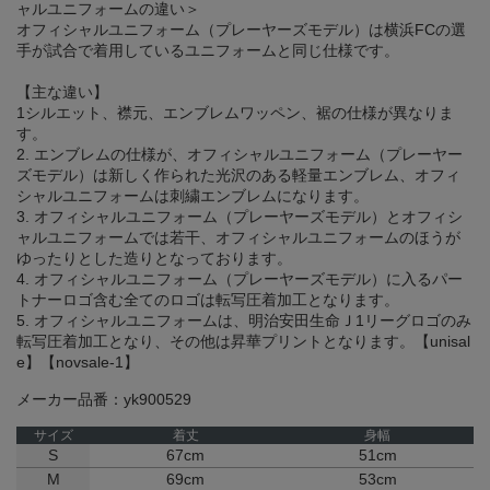
ャルユニフォームの違い＞
オフィシャルユニフォーム（プレーヤーズモデル）は横浜FCの選
手が試合で着用しているユニフォームと同じ仕様です。
【主な違い】
1シルエット、襟元、エンブレムワッペン、裾の仕様が異なりま
す。
2. エンブレムの仕様が、オフィシャルユニフォーム（プレーヤー
ズモデル）は新しく作られた光沢のある軽量エンブレム、オフィ
シャルユニフォームは刺繍エンブレムになります。
3. オフィシャルユニフォーム（プレーヤーズモデル）とオフィシ
ャルユニフォームでは若干、オフィシャルユニフォームのほうが
ゆったりとした造りとなっております。
4. オフィシャルユニフォーム（プレーヤーズモデル）に入るパー
トナーロゴ含む全てのロゴは転写圧着加工となります。
5. オフィシャルユニフォームは、明治安田生命Ｊ1リーグロゴのみ
転写圧着加工となり、その他は昇華プリントとなります。【unisal
e】【novsale-1】
メーカー品番：yk900529
サイズ
着丈
身幅
S
67cm
51cm
M
69cm
53cm