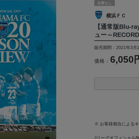
在庫なし
横浜ＦＣ
【通常版Blu-r
ュー～RECORD 
販売期間：2021年3月
6,050
価格：
※ お客様都合による
JリーグオフィシャルBlu-