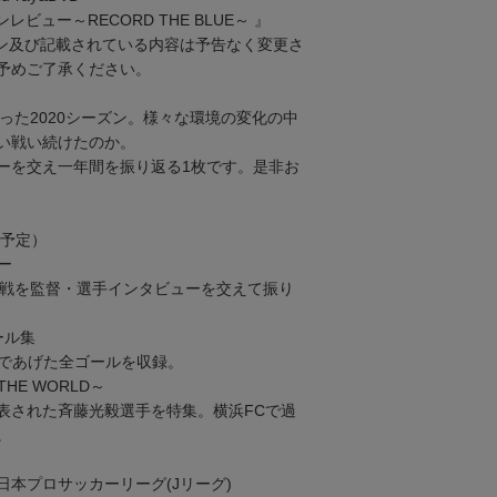
ンレビュー～RECORD THE BLUE～ 』
ン及び記載されている内容は予告なく変更さ
予めご了承ください。
なった2020シーズン。様々な環境の変化の中
い戦い続けたのか。
ーを交え一年間を振り返る1枚です。是非お
（予定）
ー
挑戦を監督・選手インタビューを交えて振り
ール集
であげた全ゴールを収録。
THE WORLD～
表された斉藤光毅選手を特集。横浜FCで過
。
本プロサッカーリーグ(Jリーグ)