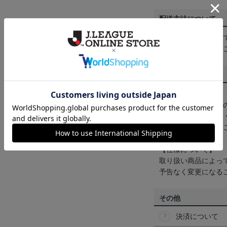
配送方法について
一部商品はメール便
くは
ヘルプページ
を
商品について
【カラーについて】
商品画像は、お使い
ンのメーカー・機種
なって見える場合が
【仕様について】
取り扱い商品によっ
予告なく変更になる
その他
決済について