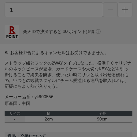
10
楽天IDで決済すると
ポイント獲得
※ お客様都合によるキャンセルはお受けできません。
ストラップ紐とフックの2WAYタイプになった、横浜ＦＣオリジナ
ルのネックピースが登場。カードケースや大切なKEYなどを引っ
掛けることで紛失を防ぎ、使いたい時にサッと取り出せる優れも
の。いつもの観戦スタイルにチーム愛溢れる逸品を取入れれば、
応援にもより熱が入りそう。
メーカー品番：yk900556
原産国：中国
サイズ
幅
全長
-
2cm
90cm
返品・交換について