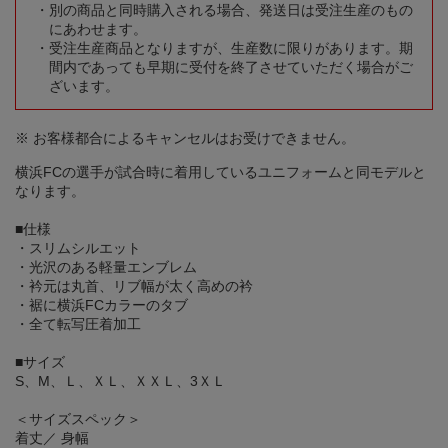
別の商品と同時購入される場合、発送日は受注生産のもの
にあわせます。
受注生産商品となりますが、生産数に限りがあります。期
間内であっても早期に受付を終了させていただく場合がご
ざいます。
※ お客様都合によるキャンセルはお受けできません。
横浜FCの選手が試合時に着用しているユニフォームと同モデルと
なります。
■仕様
・スリムシルエット
・光沢のある軽量エンブレム
・衿元は丸首、リブ幅が太く高めの衿
・裾に横浜FCカラーのタブ
・全て転写圧着加工
■サイズ
S、M、Ｌ、ＸＬ、ＸＸＬ、3ＸＬ
＜サイズスペック＞
着丈／ 身幅