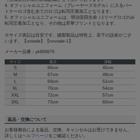
4. オフィシャルユニフォーム（プレーヤーズモデル）に入るパー
トナーロゴ含む全てのロゴは転写圧着加工となります。
5. オフィシャルユニフォームは、明治安田生命Ｊ1リーグロゴのみ
転写圧着加工となり、その他は昇華プリントとなります。
※サイズ表記は目安です。縫製製品は特性上、若干の誤差がござ
います。【unisale】【novsale-1】
メーカー品番：yk900675
サイズ
着丈
身幅
S
66cm
45cm
M
67cm
48cm
L
69cm
51cm
XL
70cm
54cm
XXL
72cm
57cm
3XL
73cm
60cm
返品・交換について
お客様都合による返品、交換、キャンセルはお受けできません。
詳しくは
ヘルプページ
をご確認ください。