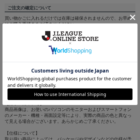
ご注文の確定について
買い物かごに入れるだけでは在庫は確保されませんので、お早め
にご購入手続きをお済ませください。
送料について
3,980円（税込）以上のご注文は全国一律送料無料です。詳しくは
ヘルプページ
をご確認ください。
配送方法について
一部商品はメール便でのお届けとなる場合がございます。詳しく
は
ヘルプページ
をご確認ください。
商品について
【カラーについて】
商品画像は、お使いのパソコンのモニターおよびスマートフォン
のメーカー・機種・画面設定等により、実際の商品の色と異なっ
て見える場合がございます。あらかじめご了承ください。
【仕様について】
取り扱い商品によっては、パッケージやデザインなどの仕様が予