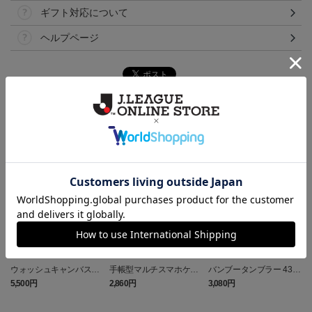
ギフト対応について
ヘルプページ
ランキング
ウォッシュキャンバス＆
手帳型マルチスマホケー
バンブータンブラー 430
ツイル エプロン (Y.S.C.C.
ス (Y.S.C.C.横浜)
ml (Y.S.C.C.横浜)
5,500円
2,860円
3,080円
1
横浜)