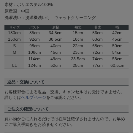
素材：ポリエステル100%
原産国：中国
洗濯洗い：洗濯機洗い可 ウェットクリーニング
サイズ
バスト
肩幅
袖丈
着丈
幅
130cm
85cm
34.5cm
15cm
56cm
42cm
150cm
92cm
38.5cm
18cm
63cm
45cm
S
98cm
40cm
22cm
68cm
50cm
M
108cm
45cm
23cm
72cm
54cm
L
114cm
49cm
23.5cm
74cm
58cm
LL
124cm
52cm
25cm
77cm
60.5cm
返品・交換について
お客様都合による返品、交換、キャンセルはお受けできません。
詳しくは
ヘルプページ
をご確認ください。
ご注文の確定について
買い物かごに入れるだけでは在庫は確保されませんので、お早め
にご購入手続きをお済ませください。